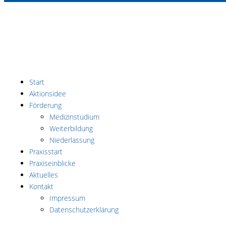
Zum
Inhalt
springen
Facebook-
Instagram
Yout
f
Start
Aktionsidee
Förderung
Medizinstudium
Weiterbildung
Niederlassung
Praxisstart
Praxiseinblicke
Aktuelles
Kontakt
Impressum
Datenschutzerklärung