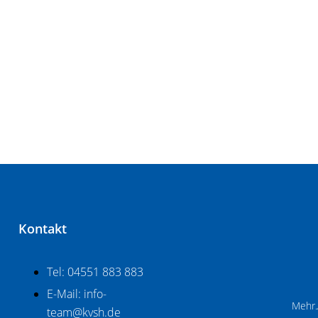
Kontakt
Tel: 04551 883 883
E-Mail: info-
Mehr.
team@kvsh.de