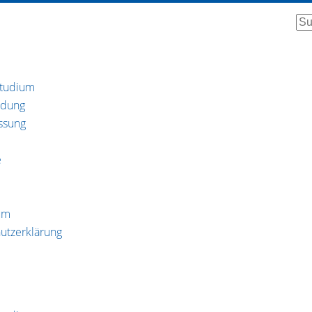
Facebook-
Instagr
You
Su
f
studium
ldung
ssung
e
um
utzerklärung