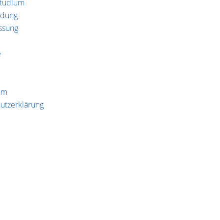
studium
ldung
ssung
e
um
utzerklärung