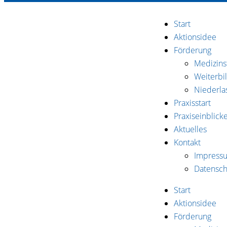
Zum
Inhalt
Start
springen
Aktionsidee
Förderung
Medizin
Weiterbi
Niederla
Praxisstart
Praxiseinblick
Aktuelles
Kontakt
Impress
Datensch
Start
Aktionsidee
Förderung